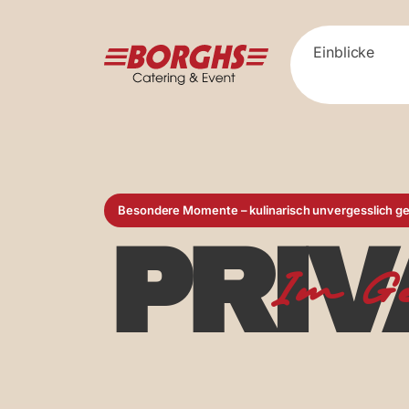
Zum Hauptinhalt springen
Einblicke
Besondere Momente – kulinarisch unvergesslich 
PRIV
Im G