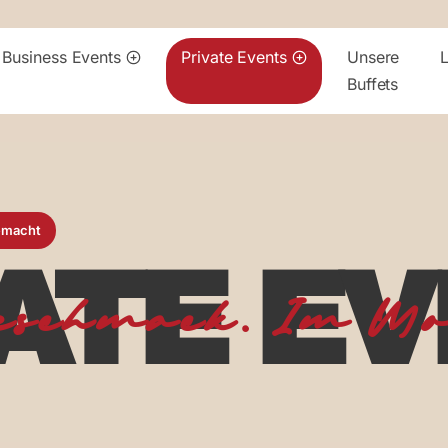
Business Events
Private Events
Unsere
Buffets
gemacht
ATE E
eschmack. Im Mo